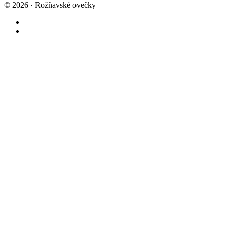
© 2026 · Rožňavské ovečky
fab
fa-
fab
facebook
fa-
instagram