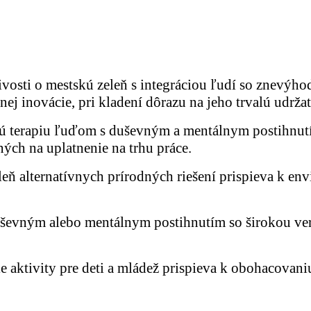
tlivosti o mestskú zeleň s integráciou ľudí so znevý
nej inovácie, pri kladení dôrazu na jeho trvalú udrža
vnú terapiu ľuďom s duševným a mentálnym postihnutím
ých na uplatnenie na trhu práce.
leň alternatívnych prírodných riešení prispieva k e
 duševným alebo mentálnym postihnutím so širokou v
 aktivity pre deti a mládež prispieva k obohacovani