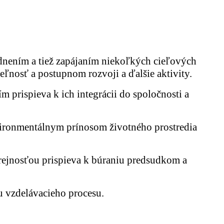
hodnením a tiež zapájaním niekoľkých cieľových
teľnosť a postupnom rozvoji a ďalšie aktivity.
 prispieva k ich integrácii do spoločnosti a
nvironmentálnym prínosom životného prostredia
erejnosťou prispieva k búraniu predsudkom a
u vzdelávacieho procesu.